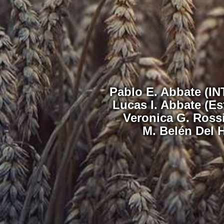
Pablo E. Abbate (IN
Lucas I. Abbate (E
Veronica G. Rossi
M. Belén Del 